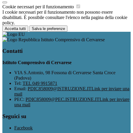
Cookie necessari per il funzionamento
I cookie necessari per il funzionamento non possono essere
disabilitati. È possibile consultare l'elenco nella pagina della cookie
policy.
Accetta tutti
Salva le preferenze
Istituto Comprensivo di Cervarese
Contatti
Istituto Comprensivo di Cervarese
VIA S.Antonio, 98 Fossona di Cervarese Santa Croce
(Padova)
Tel:
TEL 049 9915871
Email:
PDIC858009@ISTRUZIONE.IT
Link per inviare una
mail
PEC:
PDIC858009@PEC.ISTRUZIONE.IT
Link per inviare
una mail
Seguici su
Facebook