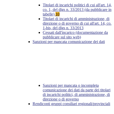
Titolari di incarichi politici di cui all'art. 14,
co. 1, del dlgs n. 33/2013 (da pubblicare in
tabelle)
10
Titolari di incarichi di amministrazione, di
direzione o di governo di cui all'art. 14, co.
1-bis, del dlgs n. 33/2013
Cessati dall'incarico (documentazione da
pubblicare sul sito web)
Sanzioni per mancata comunicazione dei dati
Sanzioni per mancata o incompleta
comunicazione dei dati da parte dei titolari
di incarichi politici, di amministrazione, di
direzione o di governo
Rendiconti gruppi consiliari regionali/provinciali