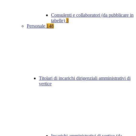
Consulenti e collaboratori (da pubblicare in
tabelle)
3
Personale
148
Titolari di incarichi dirigenziali amministrativi di
vertice
Incarichi amministrativi di vertice (da