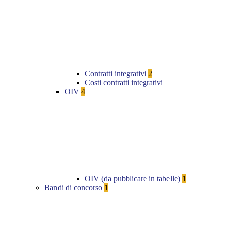
Contratti integrativi
2
Costi contratti integrativi
OIV
4
OIV (da pubblicare in tabelle)
1
Bandi di concorso
1