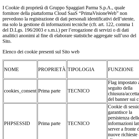
I Cookie di proprietà di Gruppo Spaggiari Parma S.p.A., quale
fornitore della piattaforma Cloud SaaS “PrimaVisioneWeb” non
prevedono la registrazione di dati personali identificativi dell’utente,
ma solo la gestione di informazioni tecniche (cfr. art. 122, comma 1
del D.Lgs. 196/2003 e s.m.i.) per l’erogazione di servizi o di dati
analitici anonimi al fine di elaborare statistiche aggregate sull’uso del
Sito.
Elenco dei cookie presenti sul Sito web
NOME
PROPRIETÀ
TIPOLOGIA
FUNZIONE
Flag impostato 
seguito della
cookies_consent
Prima parte
TECNICO
chiusura/accett
del banner sui 
Cookie di sessi
garantisce la
persistenza dell
PHPSESSID
Prima parte
TECNICO
informazioni la
server a fronte 
nuove richieste 