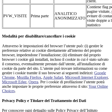
client.
Contiene flag pe
pagine visitate,
ANALITICO
PVW_VISITE
Prima parte
evitare di conta
ANONIMIZZATO
visite doppie a l
statistico
Modalità per disabilitare/cancellare i cookie
Attraverso le impostazioni del browser l’utente può: (i) gestire le
preferenze relative ai cookie direttamente all'interno del proprio
browser, impedendone l’installazione; (ii) eliminare dal proprio
browser i cookie già installati, incluso il cookie in cui è stato salvato
il consenso, eventualmente prestato dall’utente, all'installazione di
cookie da parte del sito. L’utente può trovare informazioni su come
gestire i cookie tramite il suo browser ai seguenti indirizzi:
Google
Chrome
,
Mozilla Firefox
,
Apple Safari
,
Microsoft Internet Explorer
,
Microsoft Edge
,
Opera
. Per i cookie di profilazione l’utente potrà
anche impostare le proprie preferenze attraverso il sito:
Your Online
Choices
.
Privacy Policy e Titolare del Trattamento dei Dati
Per conoscere ogni dettaglio sulle Policy Privacy dell’Istituto