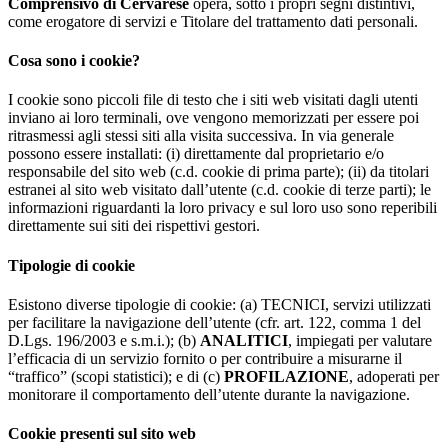
Comprensivo di Cervarese
opera, sotto i propri segni distintivi,
come erogatore di servizi e Titolare del trattamento dati personali.
Cosa sono i cookie?
I cookie sono piccoli file di testo che i siti web visitati dagli utenti
inviano ai loro terminali, ove vengono memorizzati per essere poi
ritrasmessi agli stessi siti alla visita successiva. In via generale
possono essere installati: (i) direttamente dal proprietario e/o
responsabile del sito web (c.d. cookie di prima parte); (ii) da titolari
estranei al sito web visitato dall’utente (c.d. cookie di terze parti); le
informazioni riguardanti la loro privacy e sul loro uso sono reperibili
direttamente sui siti dei rispettivi gestori.
Tipologie di cookie
Esistono diverse tipologie di cookie: (a) TECNICI, servizi utilizzati
per facilitare la navigazione dell’utente (cfr. art. 122, comma 1 del
D.Lgs. 196/2003 e s.m.i.); (b)
ANALITICI
, impiegati per valutare
l’efficacia di un servizio fornito o per contribuire a misurarne il
“traffico” (scopi statistici); e di (c)
PROFILAZIONE
, adoperati per
monitorare il comportamento dell’utente durante la navigazione.
Cookie presenti sul sito web