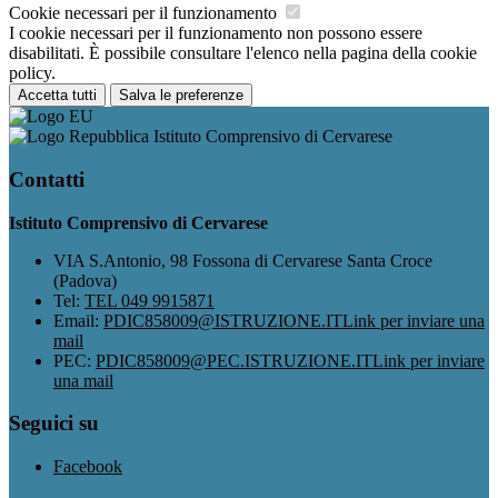
Cookie necessari per il funzionamento
I cookie necessari per il funzionamento non possono essere
disabilitati. È possibile consultare l'elenco nella pagina della cookie
policy.
Accetta tutti
Salva le preferenze
Istituto Comprensivo di Cervarese
Contatti
Istituto Comprensivo di Cervarese
VIA S.Antonio, 98 Fossona di Cervarese Santa Croce
(Padova)
Tel:
TEL 049 9915871
Email:
PDIC858009@ISTRUZIONE.IT
Link per inviare una
mail
PEC:
PDIC858009@PEC.ISTRUZIONE.IT
Link per inviare
una mail
Seguici su
Facebook