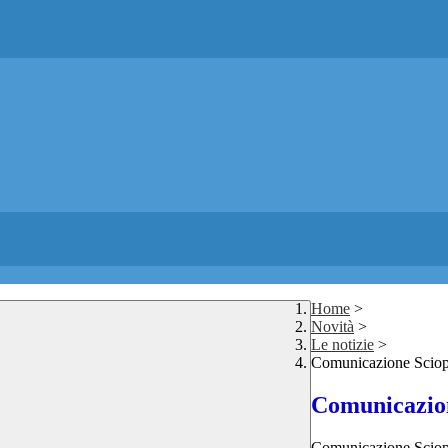
Home
>
Novità
>
Le notizie
>
Comunicazione Sciop
Comunicazion
Comunicazione Sciop