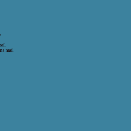
)
ail
una mail