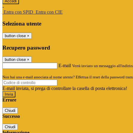
-
Entra con SPID
Entra con CIE
Seleziona utente
button close
×
Recupero password
button close
×
E-mail
Verrà inviato un messaggio all'indirizz
Non hai una e-mail associata al nome utente? Effettua il reset della password tram
E-mail inviata, si prega di controllare la casella di posta elettronica!
Errore
Chiudi
Successo
Chiudi
Informazione