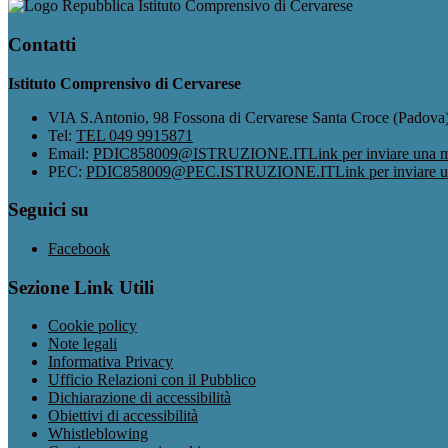
Istituto Comprensivo di Cervarese
Contatti
Istituto Comprensivo di Cervarese
VIA S.Antonio, 98 Fossona di Cervarese Santa Croce (Padova
Tel:
TEL 049 9915871
Email:
PDIC858009@ISTRUZIONE.IT
Link per inviare una m
PEC:
PDIC858009@PEC.ISTRUZIONE.IT
Link per inviare 
Seguici su
Facebook
Sezione Link Utili
Cookie policy
Note legali
Informativa Privacy
Ufficio Relazioni con il Pubblico
Dichiarazione di accessibilità
Obiettivi di accessibilità
Whistleblowing