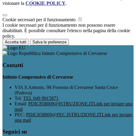
visionare la
COOKIE POLICY
.
Cookie necessari per il funzionamento
I cookie necessari per il funzionamento non possono essere
disabilitati. È possibile consultare l'elenco nella pagina della cookie
policy.
Accetta tutti
Salva le preferenze
Istituto Comprensivo di Cervarese
Contatti
Istituto Comprensivo di Cervarese
VIA S.Antonio, 98 Fossona di Cervarese Santa Croce
(Padova)
Tel:
TEL 049 9915871
Email:
PDIC858009@ISTRUZIONE.IT
Link per inviare una
mail
PEC:
PDIC858009@PEC.ISTRUZIONE.IT
Link per inviare
una mail
Seguici su