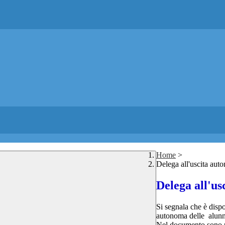
Home
>
Delega all'uscita aut
Delega all'us
Si segnala che è dispo
autonoma delle alunne
Nel documento sono pr