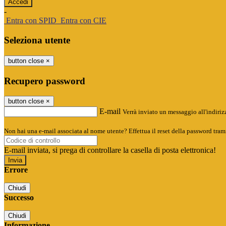
-
Entra con SPID
Entra con CIE
Seleziona utente
button close
×
Recupero password
button close
×
E-mail
Verrà inviato un messaggio all'indirizz
Non hai una e-mail associata al nome utente? Effettua il reset della password tram
E-mail inviata, si prega di controllare la casella di posta elettronica!
Errore
Chiudi
Successo
Chiudi
Informazione