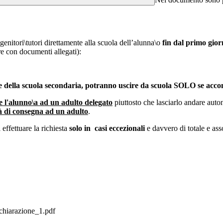
enitori\tutori direttamente alla scuola dell’alunna\o
fin dal primo gior
pre con documenti allegati):
he della scuola secondaria, potranno uscire da scuola SOLO se accom
e l'alunno\a ad un adulto delegato
piuttosto che lasciarlo andare aut
tà di consegna ad un adulto
.
i effettuare la richiesta
solo in casi eccezionali
e davvero di totale e asso
arazione_1.pdf