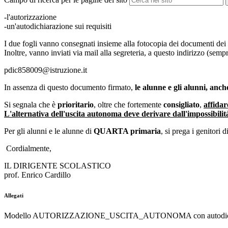
-l'autorizzazione
-un'autodichiarazione sui requisiti
I due fogli vanno consegnati insieme alla fotocopia dei documenti dei g
Inoltre, vanno inviati via mail alla segreteria, a questo indirizzo (sem
pdic858009@istruzione.it
In assenza di questo documento firmato,
le alunne e gli alunni, anc
Si segnala che è
prioritario
, oltre che fortemente
consigliato
,
affidar
L'alternativa dell'uscita autonoma deve derivare dall'impossibili
Per gli alunni e le alunne di
QUARTA primaria
, si prega i genitori d
Cordialmente,
IL DIRIGENTE SCOLASTICO
prof. Enrico Cardillo
Allegati
Modello AUTORIZZAZIONE_USCITA_AUTONOMA con autodichi