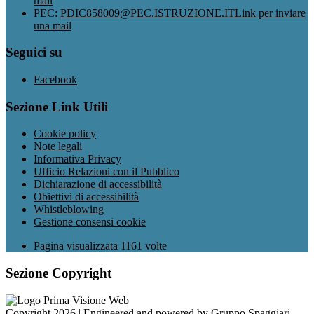
mail
PEC:
PDIC858009@PEC.ISTRUZIONE.IT
Link per inviare
una mail
Seguici su
Facebook
Sezione Link Utili
Cookie policy
Note legali
Informativa Privacy
Ufficio Relazioni con il Pubblico
Dichiarazione di accessibilità
Obiettivi di accessibilità
Whistleblowing
Gestione consensi cookie
Pagina visualizzata
1161
volte
Sezione Copyright
Copyright 2026 | Engineered and powered by Gruppo Spaggiari