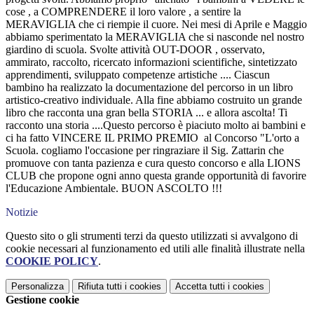
cose , a COMPRENDERE il loro valore , a sentire la
MERAVIGLIA che ci riempie il cuore. Nei mesi di Aprile e Maggio
abbiamo sperimentato la MERAVIGLIA che si nasconde nel nostro
giardino di scuola. Svolte attività OUT-DOOR , osservato,
ammirato, raccolto, ricercato informazioni scientifiche, sintetizzato
apprendimenti, sviluppato competenze artistiche .... Ciascun
bambino ha realizzato la documentazione del percorso in un libro
artistico-creativo individuale. Alla fine abbiamo costruito un grande
libro che racconta una gran bella STORIA ... e allora ascolta! Ti
racconto una storia ....Questo percorso è piaciuto molto ai bambini e
ci ha fatto VINCERE IL PRIMO PREMIO al Concorso "L'orto a
Scuola. cogliamo l'occasione per ringraziare il Sig. Zattarin che
promuove con tanta pazienza e cura questo concorso e alla LIONS
CLUB che propone ogni anno questa grande opportunità di favorire
l'Educazione Ambientale. BUON ASCOLTO !!!
Notizie
Questo sito o gli strumenti terzi da questo utilizzati si avvalgono di
cookie necessari al funzionamento ed utili alle finalità illustrate nella
COOKIE POLICY
.
Personalizza
Rifiuta tutti
i cookies
Accetta tutti
i cookies
Gestione cookie