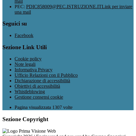
mail
PEC:
PDIC858009@PEC.ISTRUZIONE.IT
Link per inviare
una mail
Seguici su
Facebook
Sezione Link Utili
Cookie policy
Note legali
Informativa Privacy
Ufficio Relazioni con il Pubblico
Dichiarazione di accessibilità
Obiettivi di accessibilità
Whistleblowing
Gestione consensi cookie
Pagina visualizzata
1307
volte
Sezione Copyright