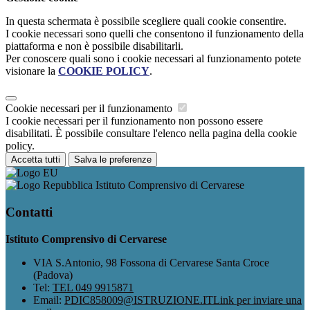
In questa schermata è possibile scegliere quali cookie consentire.
I cookie necessari sono quelli che consentono il funzionamento della
piattaforma e non è possibile disabilitarli.
Per conoscere quali sono i cookie necessari al funzionamento potete
visionare la
COOKIE POLICY
.
Cookie necessari per il funzionamento
I cookie necessari per il funzionamento non possono essere
disabilitati. È possibile consultare l'elenco nella pagina della cookie
policy.
Accetta tutti
Salva le preferenze
Istituto Comprensivo di Cervarese
Contatti
Istituto Comprensivo di Cervarese
VIA S.Antonio, 98 Fossona di Cervarese Santa Croce
(Padova)
Tel:
TEL 049 9915871
Email:
PDIC858009@ISTRUZIONE.IT
Link per inviare una