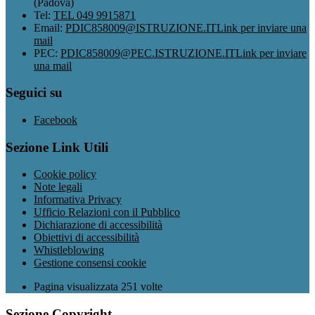
(Padova)
Tel:
TEL 049 9915871
Email:
PDIC858009@ISTRUZIONE.IT
Link per inviare una
mail
PEC:
PDIC858009@PEC.ISTRUZIONE.IT
Link per inviare
una mail
Seguici su
Facebook
Sezione Link Utili
Cookie policy
Note legali
Informativa Privacy
Ufficio Relazioni con il Pubblico
Dichiarazione di accessibilità
Obiettivi di accessibilità
Whistleblowing
Gestione consensi cookie
Pagina visualizzata
251
volte
Sezione Copyright