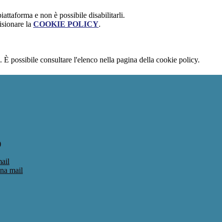
attaforma e non è possibile disabilitarli.
isionare la
COOKIE POLICY
.
 È possibile consultare l'elenco nella pagina della cookie policy.
)
ail
una mail