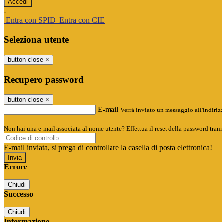
-
Entra con SPID
Entra con CIE
Seleziona utente
button close
×
Recupero password
button close
×
E-mail
Verrà inviato un messaggio all'indirizz
Non hai una e-mail associata al nome utente? Effettua il reset della password tram
E-mail inviata, si prega di controllare la casella di posta elettronica!
Errore
Chiudi
Successo
Chiudi
Informazione