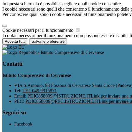
In questa schermata è possibile scegliere quali cookie consentire.
I cookie necessari sono quelli che consentono il funzionamento della pi
Per conoscere quali sono i cookie necessari al funzionamento potete v
Cookie necessari per il funzionamento
I cookie necessari per il funzionamento non possono essere disabilitati.
Accetta tutti
Salva le preferenze
Istituto Comprensivo di Cervarese
Contatti
Istituto Comprensivo di Cervarese
VIA S.Antonio, 98 Fossona di Cervarese Santa Croce (Padova
Tel:
TEL 049 9915871
Email:
PDIC858009@ISTRUZIONE.IT
Link per inviare una m
PEC:
PDIC858009@PEC.ISTRUZIONE.IT
Link per inviare 
Seguici su
Facebook