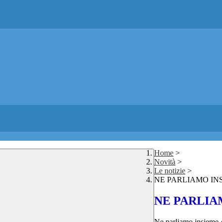
Home
>
Novità
>
Le notizie
>
NE PARLIAMO INSIE
NE PARLIAM
Ne parliamo insieme-o