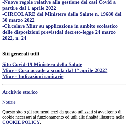
-Nuove regole relative alla gestione dei casi Covid a
partire dal 1 aprile 2022
-CIRCOLARE del Ministero della Salute n. 19680 del
30 marzo 2022
-Circolare Miur su applicazione in ambito scolastico
delle disposizioni previstdal decreto-legge 24 marzo
2022, n. 24
Siti generali utili
Sito Covid-19 Ministero della Salute
Miur - Cosa accade a scuola dal 1° aprile 2022?
Miur - Indicazioni sanitarie
Archivio storico
Notizie
Questo sito o gli strumenti terzi da questo utilizzati si avvalgono di
cookie necessari al funzionamento ed utili alle finalità illustrate nella
COOKIE POLICY
.