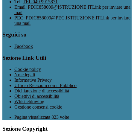
Tel:
TEL 049 9915871
Email:
PDIC858009@ISTRUZIONE.IT
Link per inviare una
mail
PEC:
PDIC858009@PEC.ISTRUZIONE.IT
Link per inviare
una mail
Seguici su
Facebook
Sezione Link Utili
Cookie policy
Note legali
Informativa Privacy
Ufficio Relazioni con il Pubblico
Dichiarazione di accessibilità
Obiettivi di accessibilità
Whistleblowing
Gestione consensi cookie
Pagina visualizzata
823
volte
Sezione Copyright