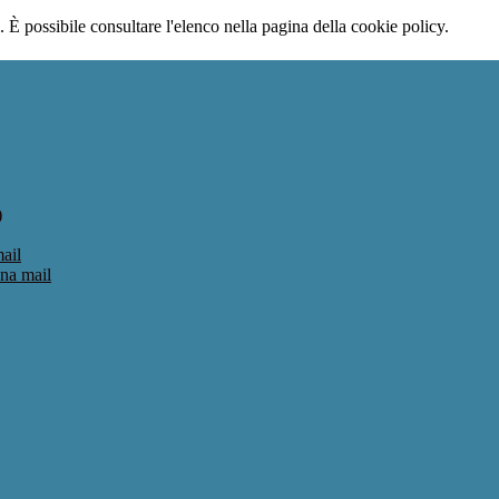
 È possibile consultare l'elenco nella pagina della cookie policy.
)
ail
una mail