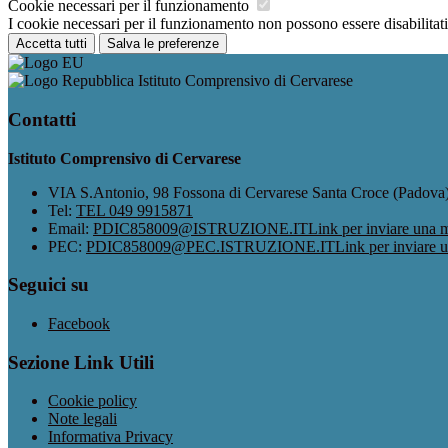
Cookie necessari per il funzionamento
I cookie necessari per il funzionamento non possono essere disabilitati.
Accetta tutti
Salva le preferenze
Istituto Comprensivo di Cervarese
Contatti
Istituto Comprensivo di Cervarese
VIA S.Antonio, 98 Fossona di Cervarese Santa Croce (Padova
Tel:
TEL 049 9915871
Email:
PDIC858009@ISTRUZIONE.IT
Link per inviare una m
PEC:
PDIC858009@PEC.ISTRUZIONE.IT
Link per inviare 
Seguici su
Facebook
Sezione Link Utili
Cookie policy
Note legali
Informativa Privacy