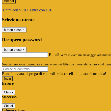
-
Entra con SPID
Entra con CIE
Seleziona utente
button close
×
Recupero password
button close
×
E-mail
Verrà inviato un messaggio all'indirizz
Non hai una e-mail associata al nome utente? Effettua il reset della password tram
E-mail inviata, si prega di controllare la casella di posta elettronica!
Errore
Chiudi
Successo
Chiudi
Informazione