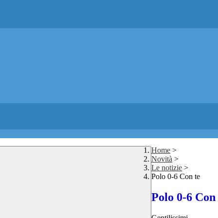
Home
>
Novità
>
Le notizie
>
Polo 0-6 Con te
Polo 0-6 Con 
Gentilissimi,