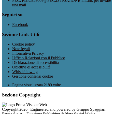
PEC:
PDIC858009@PEC.ISTRUZIONE.IT
Link per inviare
una mail
Seguici su
Facebook
Sezione Link Utili
Cookie policy
Note legali
Informativa Privacy
Ufficio Relazioni con il Pubblico
Dichiarazione di accessibilità
Obiettivi di accessibilità
Whistleblowing
Gestione consensi cookie
Pagina visualizzata
2189
volte
Sezione Copyright
Copyright 2026 | Engineered and powered by Gruppo Spaggiari
Parma S.p.A. | Divisione Publishing & New Social Media