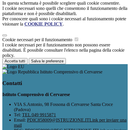
In questa schermata è possibile scegliere quali cookie consentire.
I cookie necessari sono quelli che consentono il funzionamento della
piattaforma e non è possibile disabilitarli.
Per conoscere quali sono i cookie necessari al funzionamento potete
visionare la
COOKIE POLICY
.
Cookie necessari per il funzionamento
I cookie necessari per il funzionamento non possono essere
disabilitati. È possibile consultare l'elenco nella pagina della cookie
policy.
Accetta tutti
Salva le preferenze
Istituto Comprensivo di Cervarese
Contatti
Istituto Comprensivo di Cervarese
VIA S.Antonio, 98 Fossona di Cervarese Santa Croce
(Padova)
Tel:
TEL 049 9915871
Email:
PDIC858009@ISTRUZIONE.IT
Link per inviare una
mail