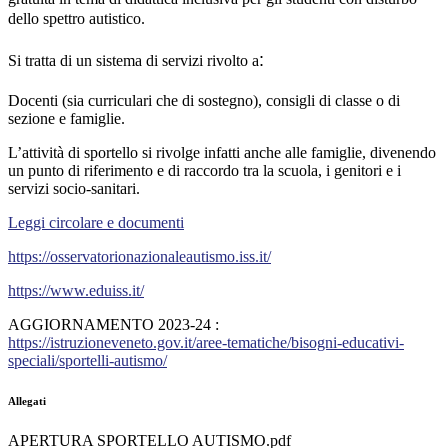
dello spettro autistico.
:
Si tratta di un sistema di servizi rivolto a
D
ocenti
(s
ia
curriculari
che di
sostegno
)
, consigli di classe o di
sezione
e
famiglie
.
L’attività di sportello si rivolge infatti anche alle famiglie, divenendo
un punto di riferimento e di raccordo tra la scuola, i genitori e i
servizi socio-sanitari.
Leggi circolare e documenti
https://osservatorionazionaleautismo.iss.it/
https://www.eduiss.it/
AGGIORNAMENTO 2023-24 :
https://istruzioneveneto.gov.it/aree-tematiche/bisogni-educativi-
speciali/sportelli-autismo/
Allegati
APERTURA SPORTELLO AUTISMO.pdf