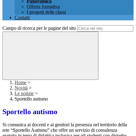
Panoramica
Offerta formativa
I progetti delle classi
Contatti
Campo di ricerca per le pagine del sito
Home
>
Novità
>
Le notizie
>
Sportello autismo
Sportello autismo
S
i comunica
a
i docenti
e
a
i genitori
la presenza
nel territorio
dell
a
rete
“
Sportello Autismo
”
che offre un servizio di consulenza
gratuita
in tema di didattica inclusiva per gli
studenti con
disturbo