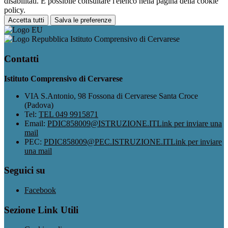
disabilitati. È possibile consultare l'elenco nella pagina della cookie
policy.
Accetta tutti
Salva le preferenze
Istituto Comprensivo di Cervarese
Contatti
Istituto Comprensivo di Cervarese
VIA S.Antonio, 98 Fossona di Cervarese Santa Croce
(Padova)
Tel:
TEL 049 9915871
Email:
PDIC858009@ISTRUZIONE.IT
Link per inviare una
mail
PEC:
PDIC858009@PEC.ISTRUZIONE.IT
Link per inviare
una mail
Seguici su
Facebook
Sezione Link Utili