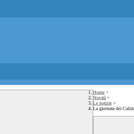
Home
>
Novità
>
Le notizie
>
La giornata dei Calzin