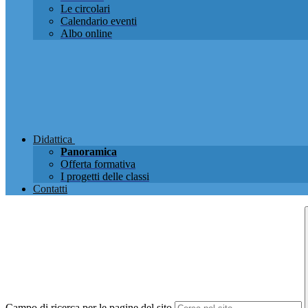
Le circolari
Calendario eventi
Albo online
Didattica
Panoramica
Offerta formativa
I progetti delle classi
Contatti
Campo di ricerca per le pagine del sito