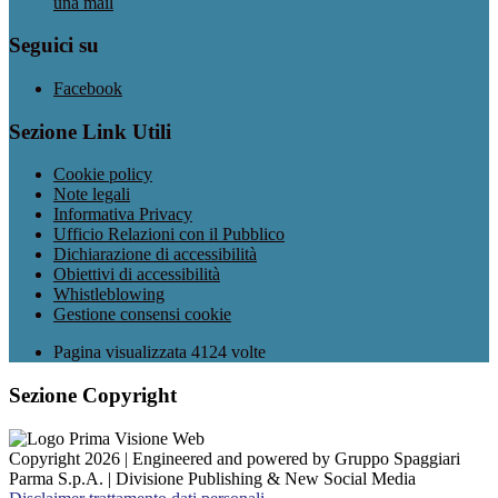
una mail
Seguici su
Facebook
Sezione Link Utili
Cookie policy
Note legali
Informativa Privacy
Ufficio Relazioni con il Pubblico
Dichiarazione di accessibilità
Obiettivi di accessibilità
Whistleblowing
Gestione consensi cookie
Pagina visualizzata
4124
volte
Sezione Copyright
Copyright 2026 | Engineered and powered by Gruppo Spaggiari
Parma S.p.A. | Divisione Publishing & New Social Media