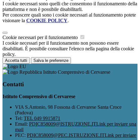
I cookie necessari sono quelli che consentono il funzionamento della
piattaforma e non è possibile disabilitarli.
Per conoscere quali sono i cookie necessari al funzionamento potete
visionare la
COOKIE POLICY
.
Cookie necessari per il funzionamento
I cookie necessari per il funzionamento non possono essere
disabilitati. È possibile consultare l'elenco nella pagina della cookie
policy.
Accetta tutti
Salva le preferenze
Istituto Comprensivo di Cervarese
Contatti
Istituto Comprensivo di Cervarese
VIA S.Antonio, 98 Fossona di Cervarese Santa Croce
(Padova)
Tel:
TEL 049 9915871
Email:
PDIC858009@ISTRUZIONE.IT
Link per inviare una
mail
PEC:
PDIC858009@PEC.ISTRUZIONE.IT
Link per inviare