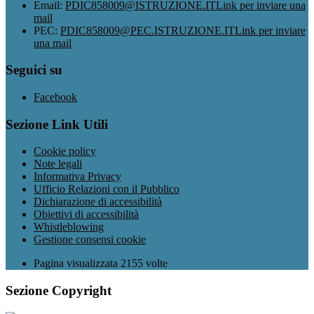
Email:
PDIC858009@ISTRUZIONE.IT
Link per inviare una
mail
PEC:
PDIC858009@PEC.ISTRUZIONE.IT
Link per inviare
una mail
Seguici su
Facebook
Sezione Link Utili
Cookie policy
Note legali
Informativa Privacy
Ufficio Relazioni con il Pubblico
Dichiarazione di accessibilità
Obiettivi di accessibilità
Whistleblowing
Gestione consensi cookie
Pagina visualizzata
2155
volte
Sezione Copyright