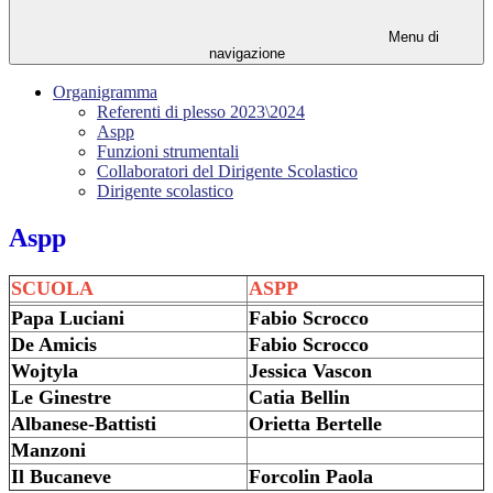
Menu di
navigazione
Organigramma
Referenti di plesso 2023\2024
Aspp
Funzioni strumentali
Collaboratori del Dirigente Scolastico
Dirigente scolastico
Aspp
SCUOLA
ASPP
Papa Luciani
Fabio Scrocco
De Amicis
Fabio Scrocco
Wojtyla
Jessica Vascon
Le Ginestre
Catia Bellin
Albanese-Battisti
Orietta Bertelle
Manzoni
Il Bucaneve
Forcolin Paola