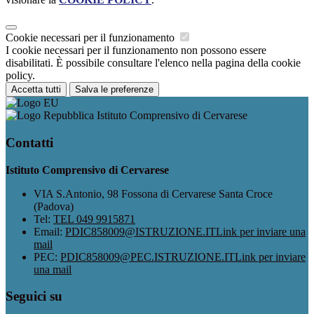
Cookie necessari per il funzionamento
I cookie necessari per il funzionamento non possono essere
disabilitati. È possibile consultare l'elenco nella pagina della cookie
policy.
Accetta tutti
Salva le preferenze
Istituto Comprensivo di Cervarese
Contatti
Istituto Comprensivo di Cervarese
VIA S.Antonio, 98 Fossona di Cervarese Santa Croce
(Padova)
Tel:
TEL 049 9915871
Email:
PDIC858009@ISTRUZIONE.IT
Link per inviare una
mail
PEC:
PDIC858009@PEC.ISTRUZIONE.IT
Link per inviare
una mail
Seguici su