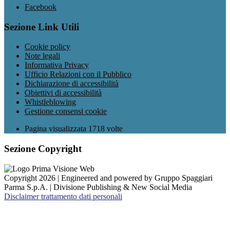
Facebook
Sezione Link Utili
Cookie policy
Note legali
Informativa Privacy
Ufficio Relazioni con il Pubblico
Dichiarazione di accessibilità
Obiettivi di accessibilità
Whistleblowing
Gestione consensi cookie
Pagina visualizzata
1718
volte
Sezione Copyright
Copyright 2026 | Engineered and powered by Gruppo Spaggiari
Parma S.p.A. | Divisione Publishing & New Social Media
Disclaimer trattamento dati personali