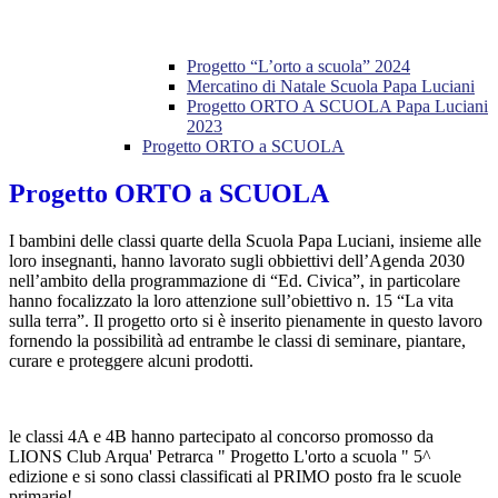
Progetto “L’orto a scuola” 2024
Mercatino di Natale Scuola Papa Luciani
Progetto ORTO A SCUOLA Papa Luciani
2023
Progetto ORTO a SCUOLA
Progetto ORTO a SCUOLA
I bambini delle classi quarte della Scuola Papa Luciani, insieme alle
loro insegnanti,
hanno lavorato sugli obbiettivi dell’Agenda 2030
nell’ambito della
programmazione di
“
Ed.
C
ivica
”
,
in particolare
hanno focalizzato la loro attenzione sull’obiettivo n. 15 “La vita
sulla terra”
.
Il progetto orto
si è inserito pienamente in questo lavoro
fornendo
la possibilità ad entrambe le classi di
seminare, piantare,
curare e proteggere alcuni prodotti
.
le classi 4A e 4B hanno partecipato al concorso promosso da
LIONS Club Arqua' Petrarca " Progetto L'orto a scuola " 5^
edizione e si sono classi classificati al PRIMO posto fra le scuole
primarie!