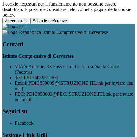
I cookie necessari per il funzionamento non possono essere
disabilitati. È possibile consultare l'elenco nella pagina della cookie
policy.
Accetta tutti
Salva le preferenze
Istituto Comprensivo di Cervarese
Contatti
Istituto Comprensivo di Cervarese
VIA S.Antonio, 98 Fossona di Cervarese Santa Croce
(Padova)
Tel:
TEL 049 9915871
Email:
PDIC858009@ISTRUZIONE.IT
Link per inviare una
mail
PEC:
PDIC858009@PEC.ISTRUZIONE.IT
Link per inviare
una mail
Seguici su
Facebook
Sezione Link Utili