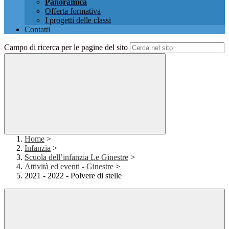
Panoramica
Offerta formativa
I progetti delle classi
Contatti
Campo di ricerca per le pagine del sito
Home
>
Infanzia
>
Scuola dell’infanzia Le Ginestre
>
Attività ed eventi - Ginestre
>
2021 - 2022 - Polvere di stelle