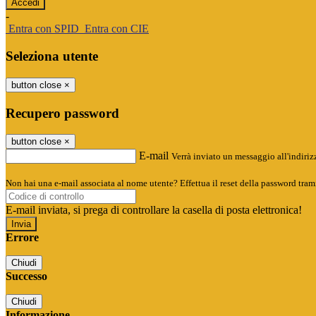
-
Entra con SPID
Entra con CIE
Seleziona utente
button close
×
Recupero password
button close
×
E-mail
Verrà inviato un messaggio all'indirizz
Non hai una e-mail associata al nome utente? Effettua il reset della password tram
E-mail inviata, si prega di controllare la casella di posta elettronica!
Errore
Chiudi
Successo
Chiudi
Informazione