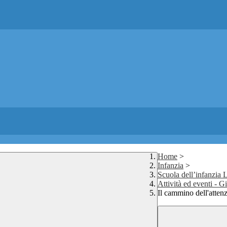
Home
>
Infanzia
>
Scuola dell’infanzia 
Attività ed eventi - G
Il cammino dell'atten