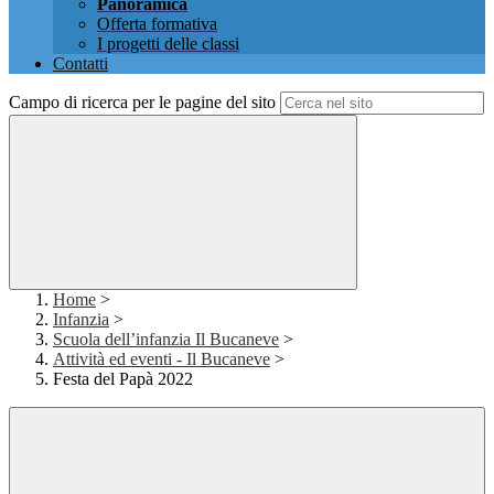
Panoramica
Offerta formativa
I progetti delle classi
Contatti
Campo di ricerca per le pagine del sito
Home
>
Infanzia
>
Scuola dell’infanzia Il Bucaneve
>
Attività ed eventi - Il Bucaneve
>
Festa del Papà 2022