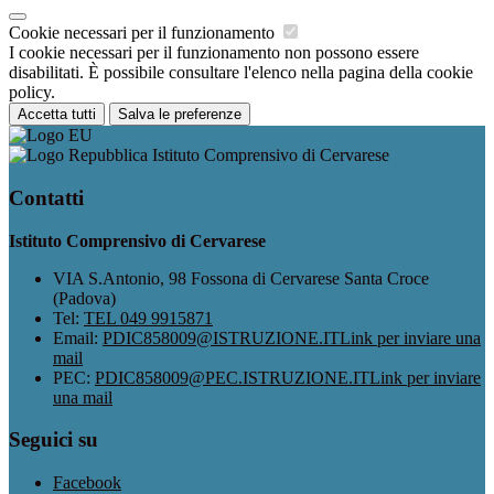
Cookie necessari per il funzionamento
I cookie necessari per il funzionamento non possono essere
disabilitati. È possibile consultare l'elenco nella pagina della cookie
policy.
Accetta tutti
Salva le preferenze
Istituto Comprensivo di Cervarese
Contatti
Istituto Comprensivo di Cervarese
VIA S.Antonio, 98 Fossona di Cervarese Santa Croce
(Padova)
Tel:
TEL 049 9915871
Email:
PDIC858009@ISTRUZIONE.IT
Link per inviare una
mail
PEC:
PDIC858009@PEC.ISTRUZIONE.IT
Link per inviare
una mail
Seguici su
Facebook