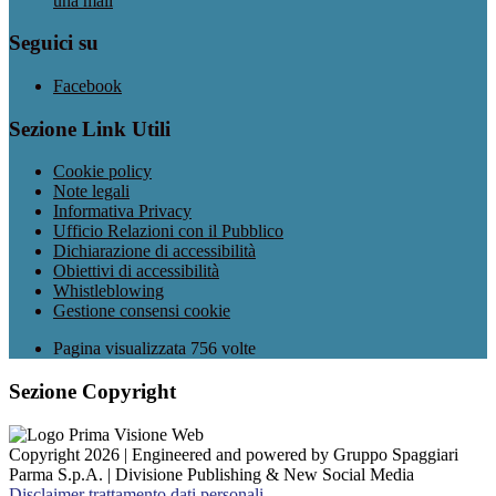
una mail
Seguici su
Facebook
Sezione Link Utili
Cookie policy
Note legali
Informativa Privacy
Ufficio Relazioni con il Pubblico
Dichiarazione di accessibilità
Obiettivi di accessibilità
Whistleblowing
Gestione consensi cookie
Pagina visualizzata
756
volte
Sezione Copyright
Copyright 2026 | Engineered and powered by Gruppo Spaggiari
Parma S.p.A. | Divisione Publishing & New Social Media
Disclaimer trattamento dati personali