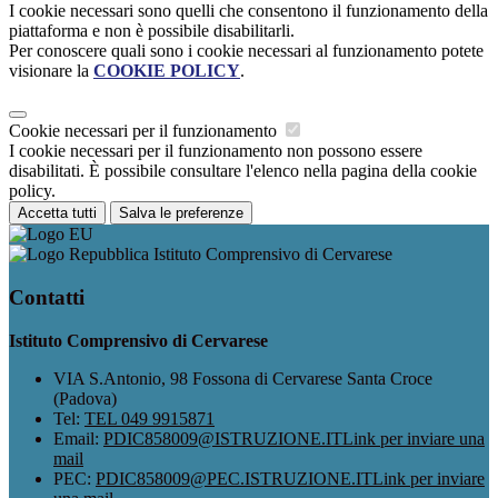
I cookie necessari sono quelli che consentono il funzionamento della
piattaforma e non è possibile disabilitarli.
Per conoscere quali sono i cookie necessari al funzionamento potete
visionare la
COOKIE POLICY
.
Cookie necessari per il funzionamento
I cookie necessari per il funzionamento non possono essere
disabilitati. È possibile consultare l'elenco nella pagina della cookie
policy.
Accetta tutti
Salva le preferenze
Istituto Comprensivo di Cervarese
Contatti
Istituto Comprensivo di Cervarese
VIA S.Antonio, 98 Fossona di Cervarese Santa Croce
(Padova)
Tel:
TEL 049 9915871
Email:
PDIC858009@ISTRUZIONE.IT
Link per inviare una
mail
PEC:
PDIC858009@PEC.ISTRUZIONE.IT
Link per inviare