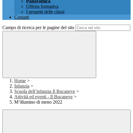
Panoramica
Offerta formativa
I progetti delle classi
Contatti
Campo di ricerca per le pagine del sito
Home
>
Infanzia
>
Scuola dell’infanzia Il Bucaneve
>
Attività ed eventi - Il Bucaneve
>
M’illumino di meno 2022