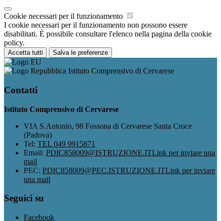
Cookie necessari per il funzionamento
I cookie necessari per il funzionamento non possono essere
disabilitati. È possibile consultare l'elenco nella pagina della cookie
policy.
Accetta tutti
Salva le preferenze
Istituto Comprensivo di Cervarese
Contatti
Istituto Comprensivo di Cervarese
VIA S.Antonio, 98 Fossona di Cervarese Santa Croce
(Padova)
Tel:
TEL 049 9915871
Email:
PDIC858009@ISTRUZIONE.IT
Link per inviare una
mail
PEC:
PDIC858009@PEC.ISTRUZIONE.IT
Link per inviare
una mail
Seguici su
Facebook