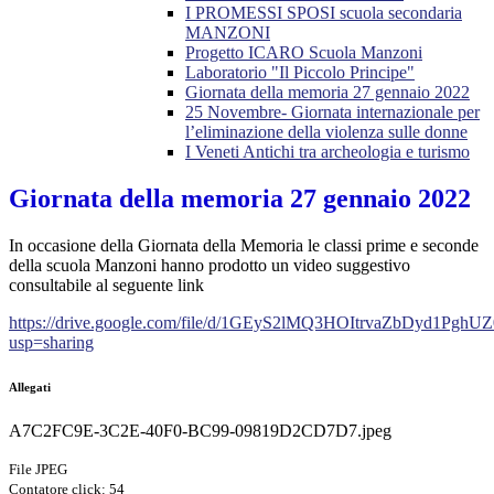
I PROMESSI SPOSI scuola secondaria
MANZONI
Progetto ICARO Scuola Manzoni
Laboratorio "Il Piccolo Principe"
Giornata della memoria 27 gennaio 2022
25 Novembre- Giornata internazionale per
l’eliminazione della violenza sulle donne
I Veneti Antichi tra archeologia e turismo
Giornata della memoria 27 gennaio 2022
In occasione della Giornata della Memoria le classi prime e seconde
della scuola Manzoni hanno prodotto un video suggestivo
consultabile al seguente link
https://drive.google.com/file/d/1GEyS2lMQ3HOItrvaZbDyd1Pgh
usp=sharing
Allegati
A7C2FC9E-3C2E-40F0-BC99-09819D2CD7D7.jpeg
File JPEG
Contatore click: 54