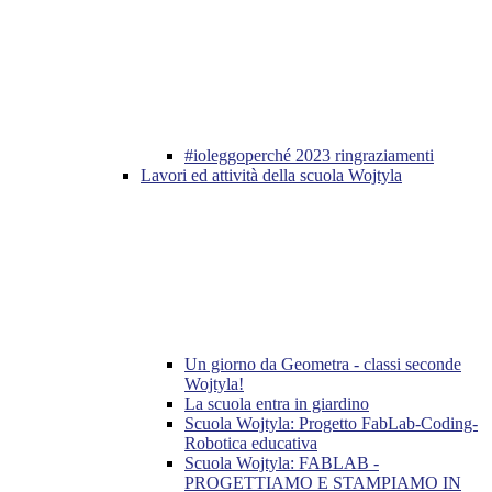
#ioleggoperché 2023 ringraziamenti
Lavori ed attività della scuola Wojtyla
Un giorno da Geometra - classi seconde
Wojtyla!
La scuola entra in giardino
Scuola Wojtyla: Progetto FabLab-Coding-
Robotica educativa
Scuola Wojtyla: FABLAB -
PROGETTIAMO E STAMPIAMO IN