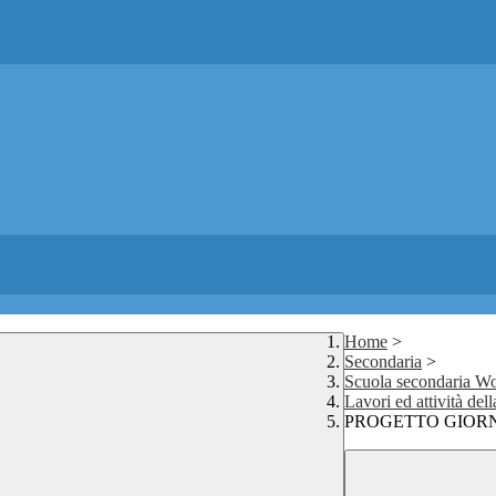
Home
>
Secondaria
>
Scuola secondaria Wo
Lavori ed attività del
PROGETTO GIORN