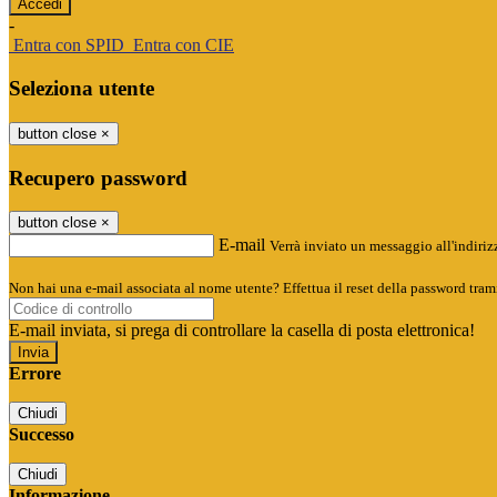
-
Entra con SPID
Entra con CIE
Seleziona utente
button close
×
Recupero password
button close
×
E-mail
Verrà inviato un messaggio all'indirizz
Non hai una e-mail associata al nome utente? Effettua il reset della password tram
E-mail inviata, si prega di controllare la casella di posta elettronica!
Errore
Chiudi
Successo
Chiudi
Informazione