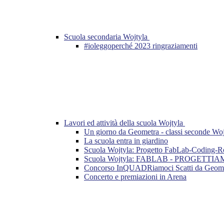
Scuola secondaria Wojtyla
#ioleggoperché 2023 ringraziamenti
Lavori ed attività della scuola Wojtyla
Un giorno da Geometra - classi seconde Woj
La scuola entra in giardino
Scuola Wojtyla: Progetto FabLab-Coding-Ro
Scuola Wojtyla: FABLAB - PROGETTI
Concorso InQUADRiamoci Scatti da Geome
Concerto e premiazioni in Arena