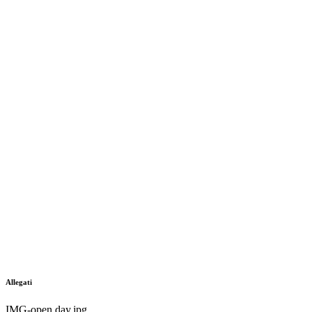
Allegati
IMG-open day.jpg