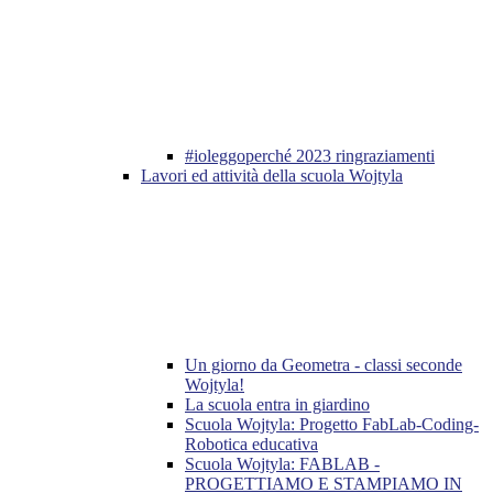
#ioleggoperché 2023 ringraziamenti
Lavori ed attività della scuola Wojtyla
Un giorno da Geometra - classi seconde
Wojtyla!
La scuola entra in giardino
Scuola Wojtyla: Progetto FabLab-Coding-
Robotica educativa
Scuola Wojtyla: FABLAB -
PROGETTIAMO E STAMPIAMO IN