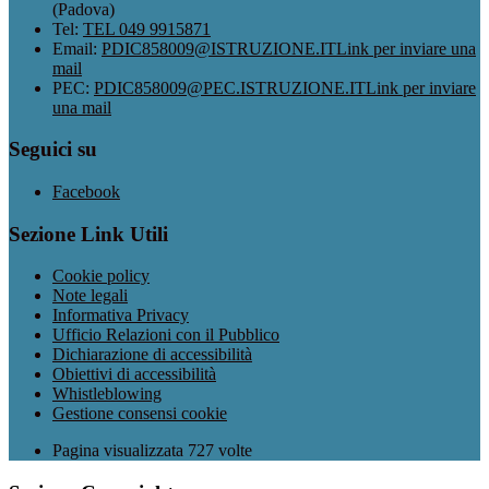
(Padova)
Tel:
TEL 049 9915871
Email:
PDIC858009@ISTRUZIONE.IT
Link per inviare una
mail
PEC:
PDIC858009@PEC.ISTRUZIONE.IT
Link per inviare
una mail
Seguici su
Facebook
Sezione Link Utili
Cookie policy
Note legali
Informativa Privacy
Ufficio Relazioni con il Pubblico
Dichiarazione di accessibilità
Obiettivi di accessibilità
Whistleblowing
Gestione consensi cookie
Pagina visualizzata
727
volte