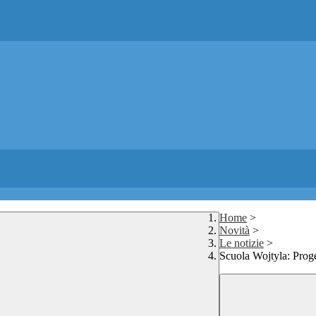
Home
>
Novità
>
Le notizie
>
Scuola Wojtyla: Prog