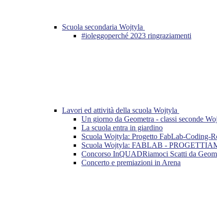
Scuola secondaria Wojtyla
#ioleggoperché 2023 ringraziamenti
Lavori ed attività della scuola Wojtyla
Un giorno da Geometra - classi seconde Woj
La scuola entra in giardino
Scuola Wojtyla: Progetto FabLab-Coding-Ro
Scuola Wojtyla: FABLAB - PROGETTI
Concorso InQUADRiamoci Scatti da Geome
Concerto e premiazioni in Arena