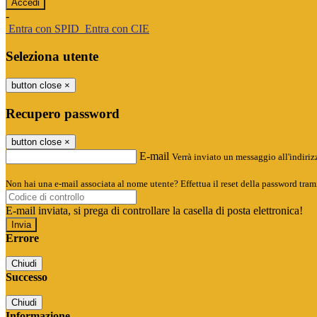
-
Entra con SPID
Entra con CIE
Seleziona utente
button close
×
Recupero password
button close
×
E-mail
Verrà inviato un messaggio all'indirizz
Non hai una e-mail associata al nome utente? Effettua il reset della password tram
E-mail inviata, si prega di controllare la casella di posta elettronica!
Errore
Chiudi
Successo
Chiudi
Informazione